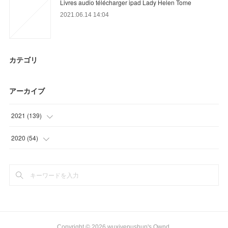
Livres audio télécharger ipad Lady Helen Tome
2021.06.14 14:04
カテゴリ
アーカイブ
2021
(
139
)
(
39
)
2020
(
54
)
(
28
)
(
9
)
(
21
)
(
15
)
(
18
)
(
24
)
(
24
)
(
6
)
Copyright ©
2026
wuxivepushup's Ownd
.